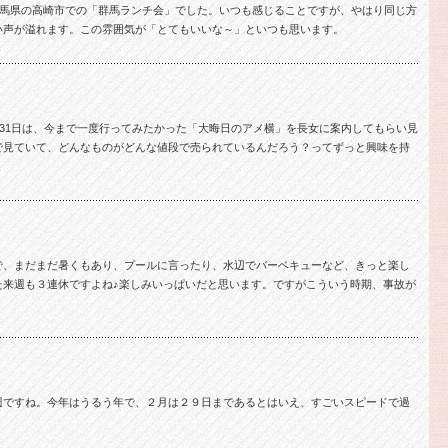
群馬県の高崎市での「群馬ランチ会」でした。いつも感じることですが、やはり同じ方
い声が溢れます。この雰囲気が「とてもいいな～」といつも思います。
月31日は、今まで一度行ってみたかった「大晦日のアメ横」を長女に案内してもらい見
で見ていて、どんなものがどんな値段で売られているんだろう？ってずっと興味を持
で、まだまだ暑くもあり、プールに言ったり、水辺でバーベキューなど、きっと楽し
た来週も３連休ですよね♪楽しみいっぱいだと思います。ですがこういう時期、事故が
週ですね。今年はうるう年で、２月は２９日まであるとはいえ、すごいスピードで過