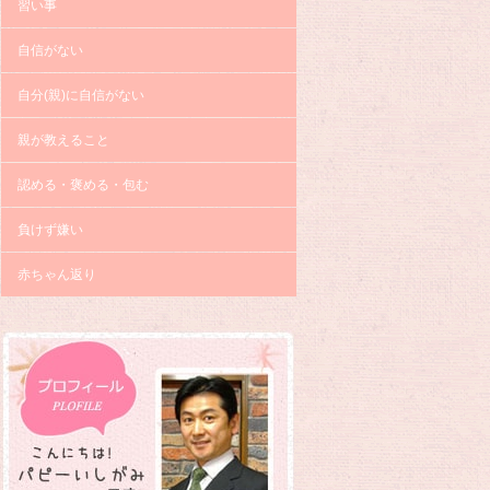
習い事
自信がない
自分(親)に自信がない
親が教えること
認める・褒める・包む
負けず嫌い
赤ちゃん返り