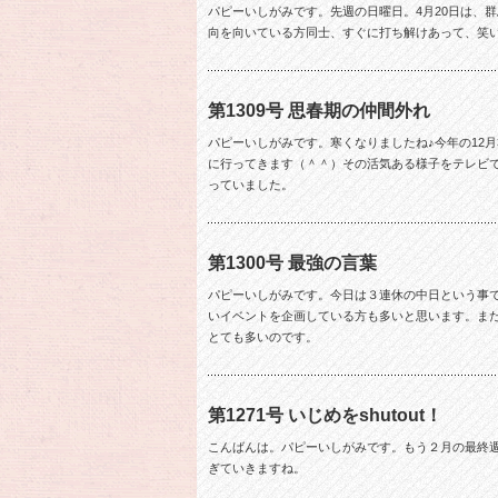
パピーいしがみです。先週の日曜日。4月20日は、
向を向いている方同士、すぐに打ち解けあって、笑
第1309号 思春期の仲間外れ
パピーいしがみです。寒くなりましたね♪今年の12
に行ってきます（＾＾）その活気ある様子をテレビ
っていました。
第1300号 最強の言葉
パピーいしがみです。今日は３連休の中日という事
いイベントを企画している方も多いと思います。ま
とても多いのです。
第1271号 いじめをshutout！
こんばんは。パピーいしがみです。もう２月の最終
ぎていきますね。