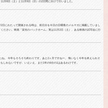
1月8日（土）と11月9日（日）の2日間に分けて行いました。
が2日にわたって開催される時は、前日分を今日の日曜夜のメルマガに掲載していまし
ください。映画「栄光のバックホーム」実は11月2日（土）、ある映画の試写会に行
たね。 今年もそろそろ終わりです。あと2ヶ月ですねー。 悔いなく今年を終えられそ
かもしれないですが、いえいえ、まだ1年の6分の1はあるわけです。