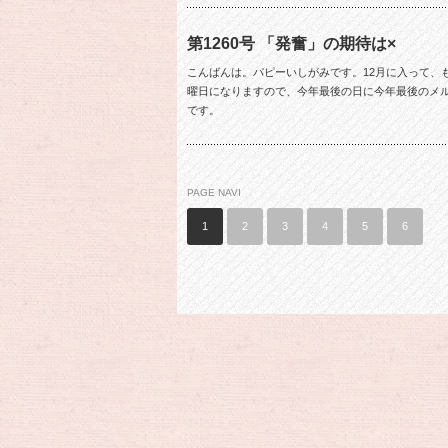
第1260号 「発奮」の期待は×
こんばんは。パピーいしがみです。12月に入って、もう
曜日になりますので、今年最後の日に今年最後のメ
です。
PAGE NAVI
1
2
3
4
5
6