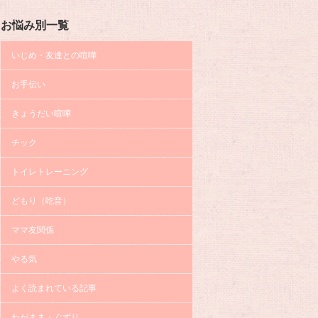
お悩み別一覧
いじめ・友達との喧嘩
お手伝い
きょうだい喧嘩
チック
トイレトレーニング
どもり（吃音）
ママ友関係
やる気
よく読まれている記事
わがまま・ぐずり