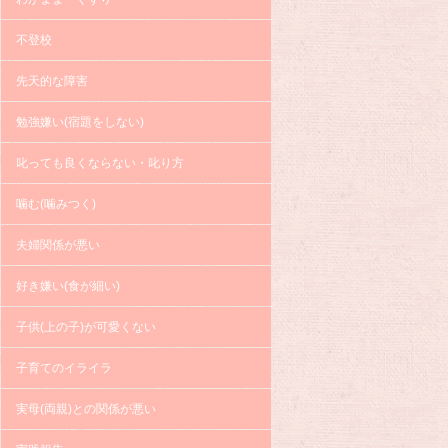
不登校
先天的な障害
勉強嫌い(宿題をしない)
叱っても良くならない・叱り方
噛む(噛みつく)
夫婦関係が悪い
好き嫌い(食が細い)
子供(上の子)が可愛くない
子育てのイライラ
実母(両親)との関係が悪い