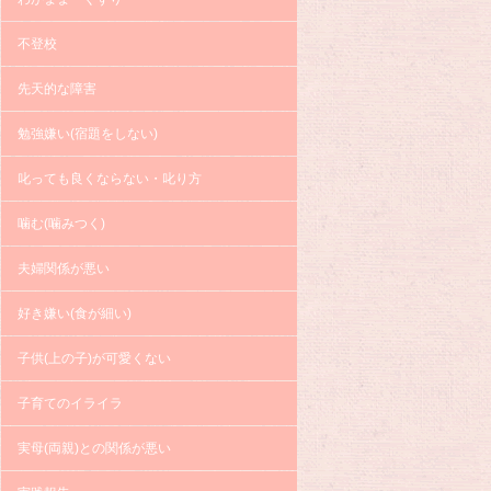
不登校
先天的な障害
勉強嫌い(宿題をしない)
叱っても良くならない・叱り方
噛む(噛みつく)
夫婦関係が悪い
好き嫌い(食が細い)
子供(上の子)が可愛くない
子育てのイライラ
実母(両親)との関係が悪い