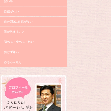
習い事
自信がない
自分(親)に自信がない
親が教えること
認める・褒める・包む
負けず嫌い
赤ちゃん返り