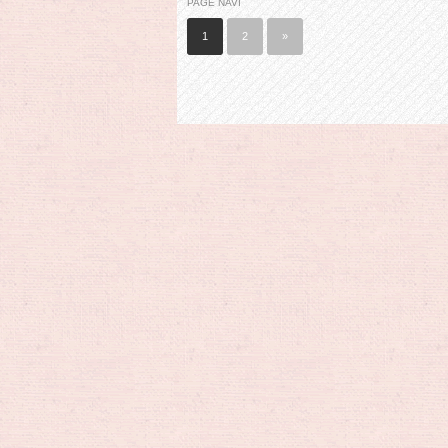
PAGE NAVI
1
2
»