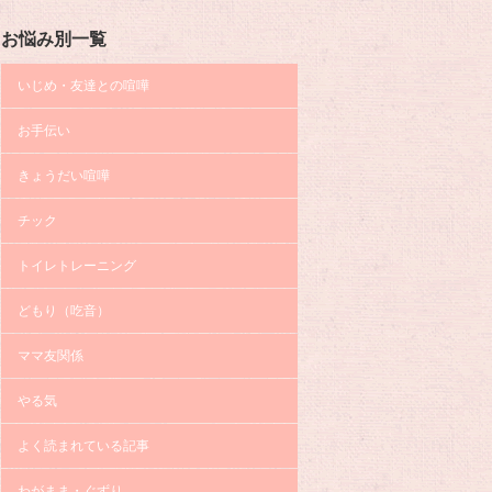
お悩み別一覧
いじめ・友達との喧嘩
お手伝い
きょうだい喧嘩
チック
トイレトレーニング
どもり（吃音）
ママ友関係
やる気
よく読まれている記事
わがまま・ぐずり