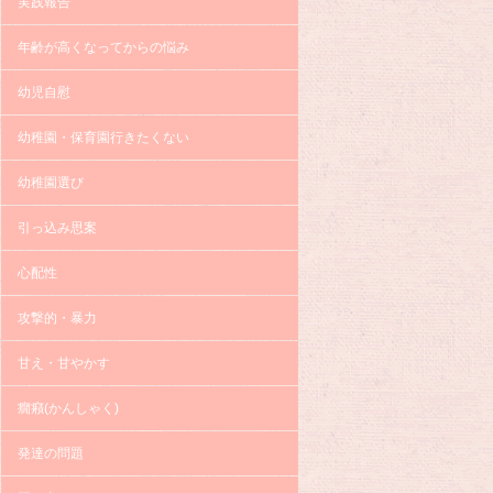
実践報告
年齢が高くなってからの悩み
幼児自慰
幼稚園・保育園行きたくない
幼稚園選び
引っ込み思案
心配性
攻撃的・暴力
甘え・甘やかす
癇癪(かんしゃく)
発達の問題