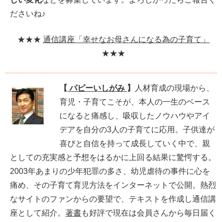
ださいね♪
★★★
通信講座「幸せなお母さんになる為の子育て」
★★★
【
パピーいしがみ
】
人材育成の現場から、
育児・子育てこそが、本人の一生のベース
になると痛感し、吸収したノウハウやアイ
デアを自分の3人の子育てに応用。子供達が
喜びと自信を持って成長していく中で、親
としての充実感と予想をはるかに上回る結果に驚愕する。
2003年あまりの少年犯罪の多さ、幼児虐待の事件に心を
痛め、その子育て育児方法をインターネットで公開。熱烈
なサイトのファンからの要望で、テキストを作成し通信講
座として紹介。
著書
も好評で現在は会員さんから毎日届く