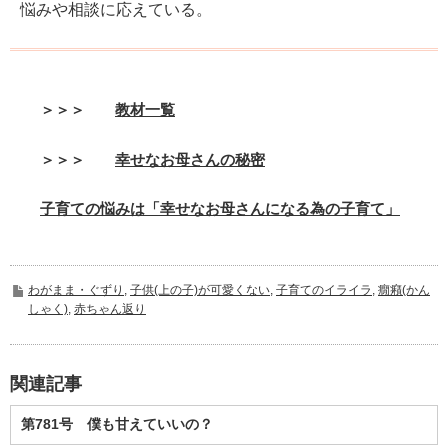
悩みや相談に応えている。
＞＞＞
教材一覧
＞＞＞
幸せなお母さんの秘密
子育ての悩みは「幸せなお母さんになる為の子育て」
わがまま・ぐずり
,
子供(上の子)が可愛くない
,
子育てのイライラ
,
癇癪(かん
しゃく)
,
赤ちゃん返り
関連記事
第781号 僕も甘えていいの？