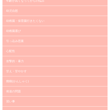
年齢が高くなってからの悩み
幼児自慰
幼稚園・保育園行きたくない
幼稚園選び
引っ込み思案
心配性
攻撃的・暴力
甘え・甘やかす
癇癪(かんしゃく)
発達の問題
習い事