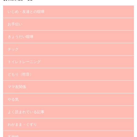
いじめ・友達との喧嘩
お手伝い
きょうだい喧嘩
チック
トイレトレーニング
どもり（吃音）
ママ友関係
やる気
よく読まれている記事
わがまま・ぐずり
不登校