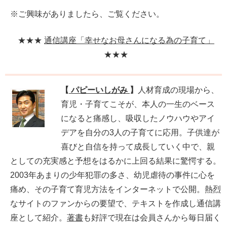
※ご興味がありましたら、ご覧ください。
★★★
通信講座「幸せなお母さんになる為の子育て」
★★★
【
パピーいしがみ
】
人材育成の現場から、
育児・子育てこそが、本人の一生のベース
になると痛感し、吸収したノウハウやアイ
デアを自分の3人の子育てに応用。子供達が
喜びと自信を持って成長していく中で、親
としての充実感と予想をはるかに上回る結果に驚愕する。
2003年あまりの少年犯罪の多さ、幼児虐待の事件に心を
痛め、その子育て育児方法をインターネットで公開。熱烈
なサイトのファンからの要望で、テキストを作成し通信講
座として紹介。
著書
も好評で現在は会員さんから毎日届く