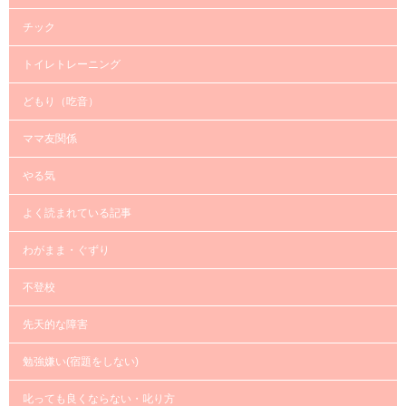
チック
トイレトレーニング
どもり（吃音）
ママ友関係
やる気
よく読まれている記事
わがまま・ぐずり
不登校
先天的な障害
勉強嫌い(宿題をしない)
叱っても良くならない・叱り方