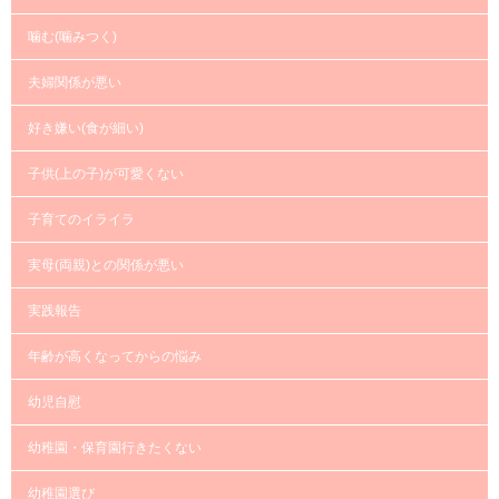
噛む(噛みつく)
夫婦関係が悪い
好き嫌い(食が細い)
子供(上の子)が可愛くない
子育てのイライラ
実母(両親)との関係が悪い
実践報告
年齢が高くなってからの悩み
幼児自慰
幼稚園・保育園行きたくない
幼稚園選び