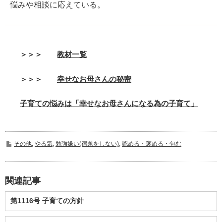
悩みや相談に応えている。
＞＞＞
教材一覧
＞＞＞
幸せなお母さんの秘密
子育ての悩みは「幸せなお母さんになる為の子育て」
その他
,
やる気
,
勉強嫌い(宿題をしない)
,
認める・褒める・包む
関連記事
第1116号 子育ての方針