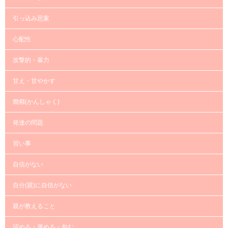
引っ込み思案
心配性
攻撃的・暴力
甘え・甘やかす
癇癪(かんしゃく)
発達の問題
習い事
自信がない
自分(親)に自信がない
親が教えること
認める・褒める・包む