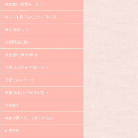
勉強嫌い(宿題をしない)
叱っても良くならない・叱り方
噛む(噛みつく)
夫婦関係が悪い
好き嫌い(食が細い)
子供(上の子)が可愛くない
子育てのイライラ
実母(両親)との関係が悪い
実践報告
年齢が高くなってからの悩み
幼児自慰