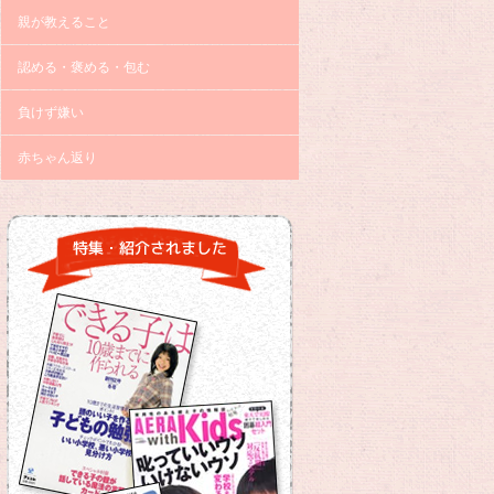
親が教えること
認める・褒める・包む
負けず嫌い
赤ちゃん返り