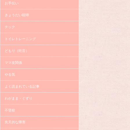
お手伝い
きょうだい喧嘩
チック
トイレトレーニング
どもり（吃音）
ママ友関係
やる気
よく読まれている記事
わがまま・ぐずり
不登校
先天的な障害