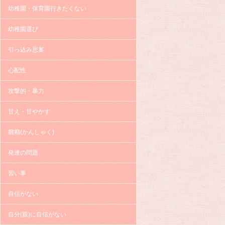
幼稚園・保育園行きたくない
幼稚園選び
引っ込み思案
心配性
攻撃的・暴力
甘え・甘やかす
癇癪(かんしゃく)
発達の問題
習い事
自信がない
自分(親)に自信がない