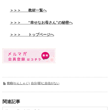
＞＞＞ 教材一覧へ
＞＞＞ “幸せなお母さん”の秘密へ
＞＞＞ トップページへ
癇癪(かんしゃく)
,
自分(親)に自信がない
関連記事