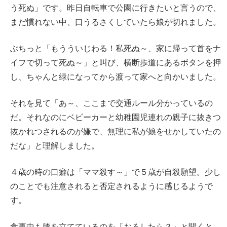
う死ぬ」です。昨日自転車で公園に行きたいと言うので、
まだ慣れない中、口うるさくしていたら娘が切れました。
ぶちっと「もうういじわる！私死ぬ～、家に帰って首をナ
イフで切って死ぬ～」と叫び、横断歩道にあるボタンを押
し、ちゃんと緑になってから渡って家へと向かいました。
それを見て「あ～、ここまで交通ルール分かっているの
だ。それなのにベビーカーと幼稚園児連れの親子に抜きつ
抜かれつされるのが嫌で、無理に私が娘をせかしていたの
だな」と理解しました。
４歳の時の口癖は「ママ殺す～」で５歳が自殺願望。少し
のことでも注意されると否定されるように感じるようで
す。
食事中も膝を立てているのを「おろしたら？」と聞くと