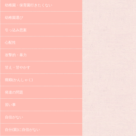
幼稚園・保育園行きたくない
幼稚園選び
引っ込み思案
心配性
攻撃的・暴力
甘え・甘やかす
癇癪(かんしゃく)
発達の問題
習い事
自信がない
自分(親)に自信がない