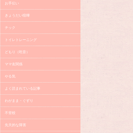
お手伝い
きょうだい喧嘩
チック
トイレトレーニング
どもり（吃音）
ママ友関係
やる気
よく読まれている記事
わがまま・ぐずり
不登校
先天的な障害