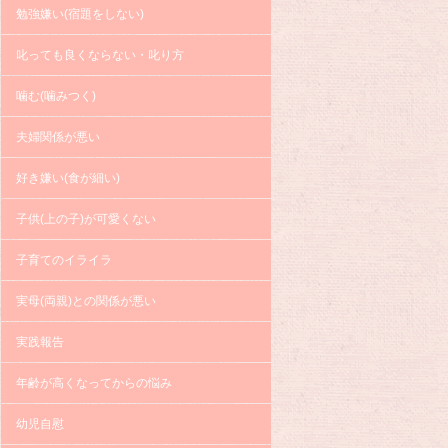
勉強嫌い(宿題をしない)
叱っても良くならない・叱り方
噛む(噛みつく)
夫婦関係が悪い
好き嫌い(食が細い)
子供(上の子)が可愛くない
子育てのイライラ
実母(両親)との関係が悪い
実践報告
年齢が高くなってからの悩み
幼児自慰