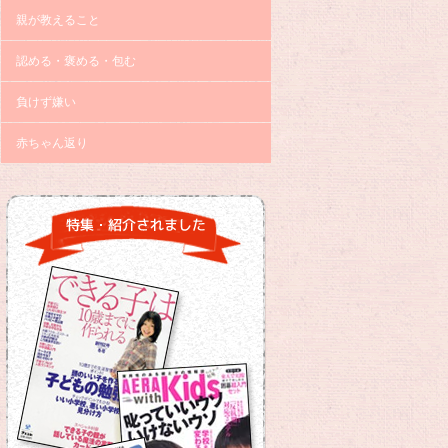
親が教えること
認める・褒める・包む
負けず嫌い
赤ちゃん返り