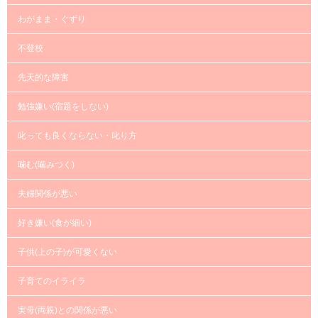
わがまま・ぐずり
不登校
先天的な障害
勉強嫌い(宿題をしない)
叱っても良くならない・叱り方
噛む(噛みつく)
夫婦関係が悪い
好き嫌い(食が細い)
子供(上の子)が可愛くない
子育てのイライラ
実母(両親)との関係が悪い