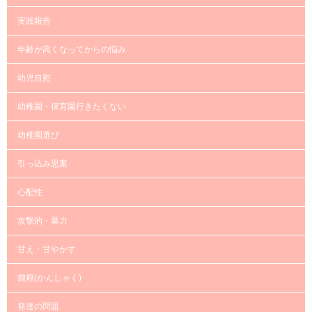
実践報告
年齢が高くなってからの悩み
幼児自慰
幼稚園・保育園行きたくない
幼稚園選び
引っ込み思案
心配性
攻撃的・暴力
甘え・甘やかす
癇癪(かんしゃく)
発達の問題