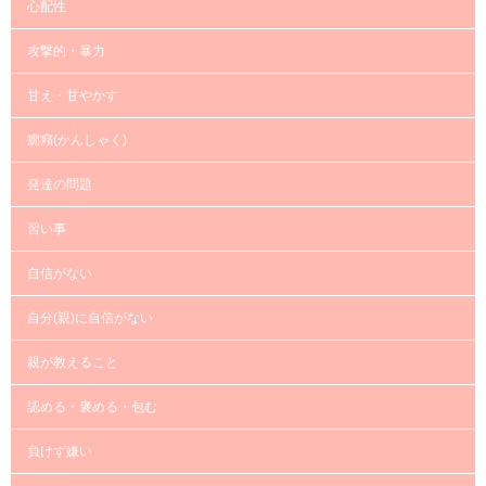
心配性
攻撃的・暴力
甘え・甘やかす
癇癪(かんしゃく)
発達の問題
習い事
自信がない
自分(親)に自信がない
親が教えること
認める・褒める・包む
負けず嫌い