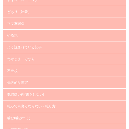
どもり（吃音）
ママ友関係
やる気
よく読まれている記事
わがまま・ぐずり
不登校
先天的な障害
勉強嫌い(宿題をしない)
叱っても良くならない・叱り方
噛む(噛みつく)