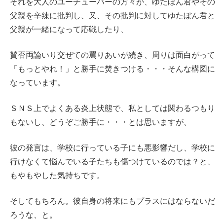
それを大人のユーチューバーの方々が、ゆたぼん君やその
父親を辛辣に批判し、又、その批判に対してゆたぼん君と
父親が一緒になって応戦したり、
賛否両論いり交ぜての罵りあいが続き、周りは面白がって
「もっとやれ！」と勝手に焚きつける・・・そんな構図に
なっています。
ＳＮＳ上でよくある炎上状態で、私としては関わるつもり
もないし、どうぞご勝手に・・・とは思いますが、
彼の発言は、学校に行っている子にも悪影響だし、学校に
行けなくて悩んでいる子たちも傷つけているのでは？と、
もやもやした気持ちです。
そしてもちろん。彼自身の将来にもプラスにはならないだ
ろうな、と。