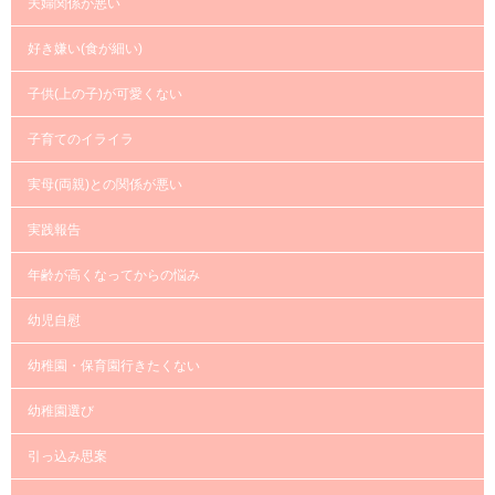
夫婦関係が悪い
好き嫌い(食が細い)
子供(上の子)が可愛くない
子育てのイライラ
実母(両親)との関係が悪い
実践報告
年齢が高くなってからの悩み
幼児自慰
幼稚園・保育園行きたくない
幼稚園選び
引っ込み思案