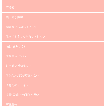
不登校
先天的な障害
勉強嫌い(宿題をしない)
叱っても良くならない・叱り方
噛む(噛みつく)
夫婦関係が悪い
好き嫌い(食が細い)
子供(上の子)が可愛くない
子育てのイライラ
実母(両親)との関係が悪い
実践報告