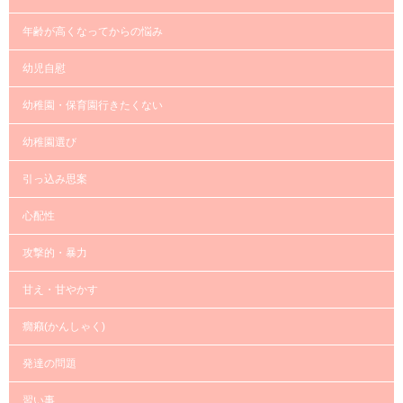
年齢が高くなってからの悩み
幼児自慰
幼稚園・保育園行きたくない
幼稚園選び
引っ込み思案
心配性
攻撃的・暴力
甘え・甘やかす
癇癪(かんしゃく)
発達の問題
習い事