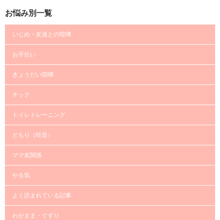
お悩み別一覧
いじめ・友達との喧嘩
お手伝い
きょうだい喧嘩
チック
トイレトレーニング
どもり（吃音）
ママ友関係
やる気
よく読まれている記事
わがまま・ぐずり