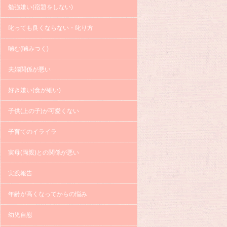
勉強嫌い(宿題をしない)
叱っても良くならない・叱り方
噛む(噛みつく)
夫婦関係が悪い
好き嫌い(食が細い)
子供(上の子)が可愛くない
子育てのイライラ
実母(両親)との関係が悪い
実践報告
年齢が高くなってからの悩み
幼児自慰