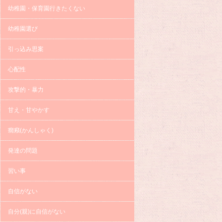
幼稚園・保育園行きたくない
幼稚園選び
引っ込み思案
心配性
攻撃的・暴力
甘え・甘やかす
癇癪(かんしゃく)
発達の問題
習い事
自信がない
自分(親)に自信がない