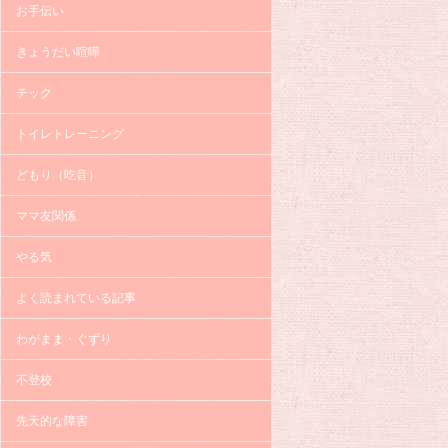
お手伝い
きょうだい喧嘩
チック
トイレトレーニング
どもり（吃音）
ママ友関係
やる気
よく読まれている記事
わがまま・ぐずり
不登校
先天的な障害