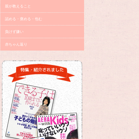
親が教えること
認める・褒める・包む
負けず嫌い
赤ちゃん返り