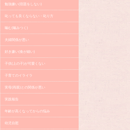
勉強嫌い(宿題をしない)
叱っても良くならない・叱り方
噛む(噛みつく)
夫婦関係が悪い
好き嫌い(食が細い)
子供(上の子)が可愛くない
子育てのイライラ
実母(両親)との関係が悪い
実践報告
年齢が高くなってからの悩み
幼児自慰