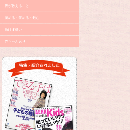
親が教えること
認める・褒める・包む
負けず嫌い
赤ちゃん返り