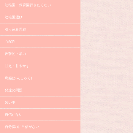
幼稚園・保育園行きたくない
幼稚園選び
引っ込み思案
心配性
攻撃的・暴力
甘え・甘やかす
癇癪(かんしゃく)
発達の問題
習い事
自信がない
自分(親)に自信がない