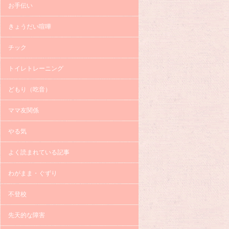
お手伝い
きょうだい喧嘩
チック
トイレトレーニング
どもり（吃音）
ママ友関係
やる気
よく読まれている記事
わがまま・ぐずり
不登校
先天的な障害