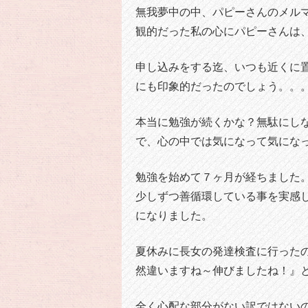
無我夢中の中、パピーさんのメル
観的だった私の心にパピーさんは
申し込みをする迄、いつも近くに
にも印象的だったのでしょう。。。
本当に勉強が続くかな？無駄にし
で、心の中では気になって気にな
勉強を始めて７ヶ月が経ちました
少しずつ善循環している事を実感
になりました。
夏休みに長女の発達検査に行った
然違いますね～伸びましたね！』
全く心配な部分がない訳ではない