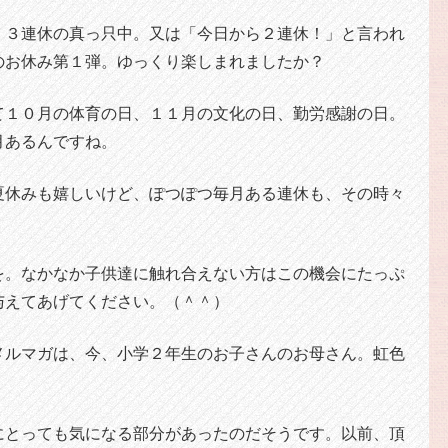
。３連休の真っ只中。又は「今日から２連休！」と言われ
のお休み第１弾。ゆっくり楽しまれましたか？
て１０月の体育の日、１１月の文化の日、勤労感謝の日。
月あるんですね。
夏休みも嬉しいけど、ぽつぽつ毎月ある連休も、その時々
を。なかなか子供達に触れ合えない方はこの機会にたっぷ
与えてあげてください。（＾＾）
メルマガは、今、小学２年生のお子さんのお母さん。虹色
にとっても気になる部分があったのだそうです。以前、頂