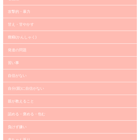
攻撃的・暴力
甘え・甘やかす
癇癪(かんしゃく)
発達の問題
習い事
自信がない
自分(親)に自信がない
親が教えること
認める・褒める・包む
負けず嫌い
赤ちゃん返り