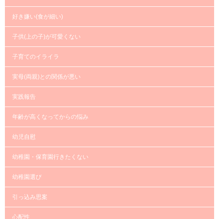
好き嫌い(食が細い)
子供(上の子)が可愛くない
子育てのイライラ
実母(両親)との関係が悪い
実践報告
年齢が高くなってからの悩み
幼児自慰
幼稚園・保育園行きたくない
幼稚園選び
引っ込み思案
心配性