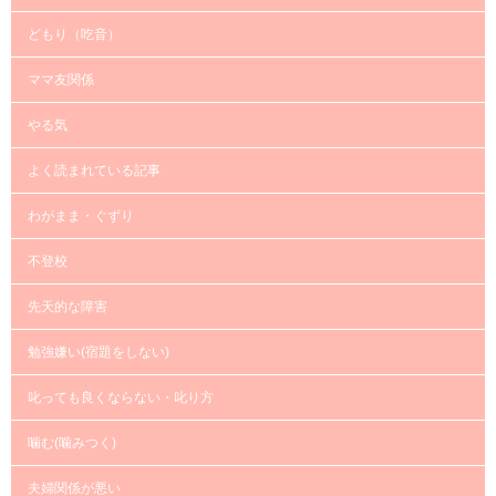
どもり（吃音）
ママ友関係
やる気
よく読まれている記事
わがまま・ぐずり
不登校
先天的な障害
勉強嫌い(宿題をしない)
叱っても良くならない・叱り方
噛む(噛みつく)
夫婦関係が悪い