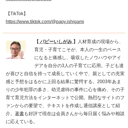
【TikTok】
https://www.tiktok.com/@papy.ishigami
【
パピーいしがみ
】
人材育成の現場から、
育児・子育てこそが、本人の一生のベース
になると痛感し、吸収したノウハウやアイ
デアを自分の3人の子育てに応用。子ども達
が喜びと自信を持って成長していく中で、親としての充実
感と予想をはるかに上回る結果に驚愕する。2003年あま
りの少年犯罪の多さ、幼児虐待の事件に心を痛め、その子
育て育児方法をインターネットで公開。熱烈なサイトのフ
ァンからの要望で、テキストを作成し通信講座として紹
介。
著書
も好評で現在は会員さんから毎日届く悩みや相談
に応えている。