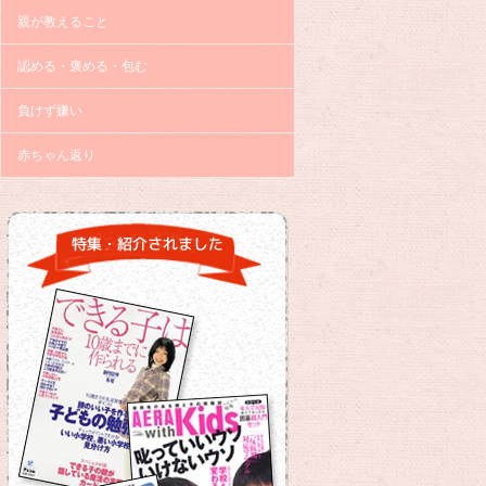
親が教えること
認める・褒める・包む
負けず嫌い
赤ちゃん返り