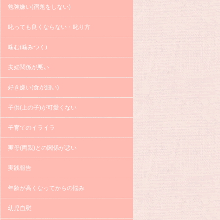
勉強嫌い(宿題をしない)
叱っても良くならない・叱り方
噛む(噛みつく)
夫婦関係が悪い
好き嫌い(食が細い)
子供(上の子)が可愛くない
子育てのイライラ
実母(両親)との関係が悪い
実践報告
年齢が高くなってからの悩み
幼児自慰