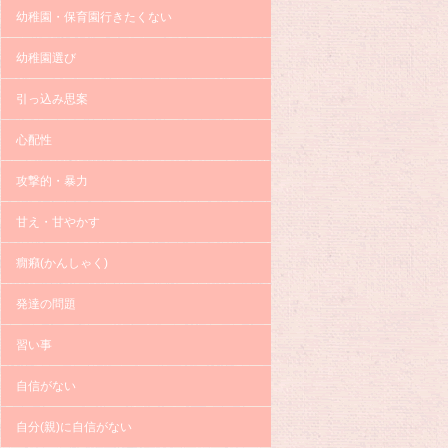
幼稚園・保育園行きたくない
幼稚園選び
引っ込み思案
心配性
攻撃的・暴力
甘え・甘やかす
癇癪(かんしゃく)
発達の問題
習い事
自信がない
自分(親)に自信がない