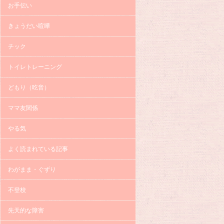
お手伝い
きょうだい喧嘩
チック
トイレトレーニング
どもり（吃音）
ママ友関係
やる気
よく読まれている記事
わがまま・ぐずり
不登校
先天的な障害