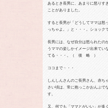
あるとき長男に、あまりに怒りす
ことがありました。
すると長男が「どうしてママは怒
っちゃよ。」と・・・。ショック
長男には、なぜ自分は怒られたの
うママの姿しかイメージ出来てい
てる・・・。（ 後 略 ）
ココまで・・・
しんしんさんのご長男さん、赤ち
さい頃は、常に抱っこかおんぶで
す。
又、何でも「ママとがいい」が多