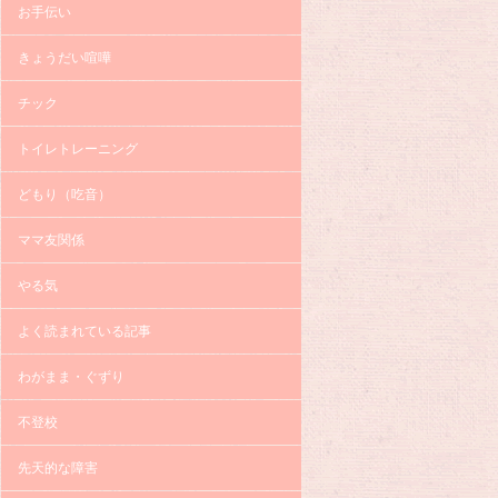
お手伝い
きょうだい喧嘩
チック
トイレトレーニング
どもり（吃音）
ママ友関係
やる気
よく読まれている記事
わがまま・ぐずり
不登校
先天的な障害