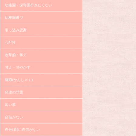
幼稚園・保育園行きたくない
幼稚園選び
引っ込み思案
心配性
攻撃的・暴力
甘え・甘やかす
癇癪(かんしゃく)
発達の問題
習い事
自信がない
自分(親)に自信がない