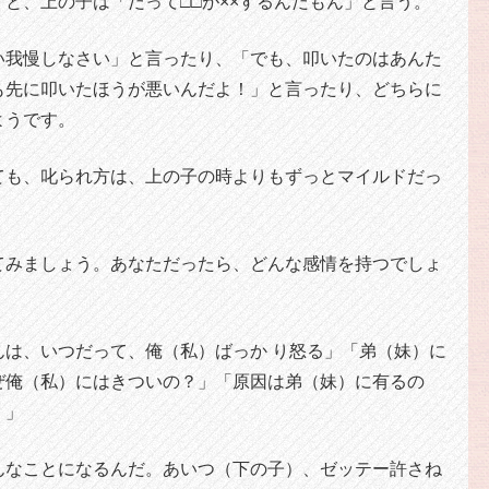
と、上の子は「だって□□が××するんだもん」と言う。
い我慢しなさい」と言ったり、「でも、叩いたのはあんた
も先に叩いたほうが悪いんだよ！」と言ったり、どちらに
ようです。
ても、叱られ方は、上の子の時よりもずっとマイルドだっ
てみましょう。あなただったら、どんな感情を持つでしょ
んは、いつだって、俺（私）ばっか り怒る」「弟（妹）に
ぜ俺（私）にはきついの？」「原因は弟（妹）に有るの
！」
んなことになるんだ。あいつ（下の子）、ゼッテー許さね