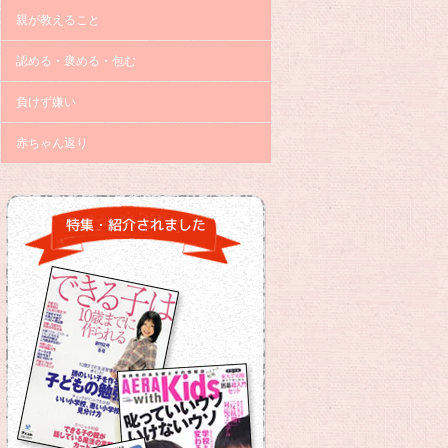
親が教えること
認める・褒める・包む
負けず嫌い
赤ちゃん返り