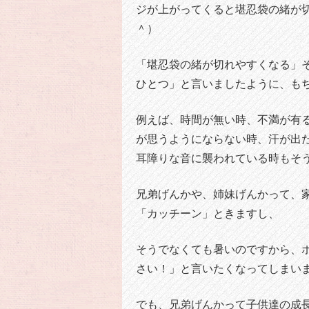
ジが上がってくると堪忍袋の緒が
＾）
「堪忍袋の緒が切れやすくなる」そ
ひとつ」と言いましたように、も
例えば、時間が無い時、不満が有
が思うようにならない時、汗が出
耳障りな音に襲われている時もそ
兄弟げんかや、姉妹げんかって、
「カッチーン」ときますし、
そうでなくても暑いのですから、
さい！」と言いたくなってしまい
でも、兄弟げんかって子供達の成