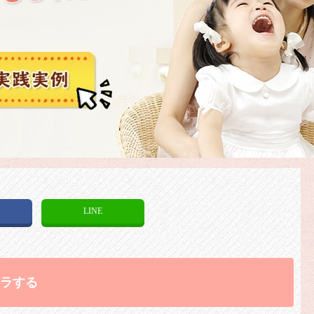
k
LINE
イラする