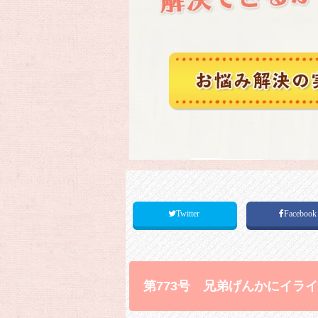
Twitter
Faceboo
第773号 兄弟げんかにイラ