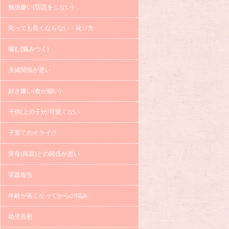
勉強嫌い(宿題をしない)
叱っても良くならない・叱り方
噛む(噛みつく)
夫婦関係が悪い
好き嫌い(食が細い)
子供(上の子)が可愛くない
子育てのイライラ
実母(両親)との関係が悪い
実践報告
年齢が高くなってからの悩み
幼児自慰